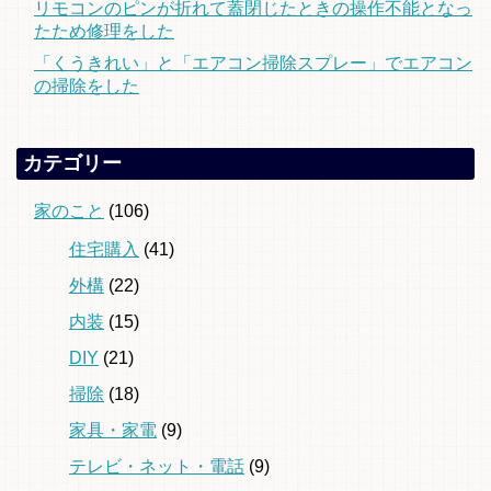
リモコンのピンが折れて蓋閉じたときの操作不能となっ
たため修理をした
「くうきれい」と「エアコン掃除スプレー」でエアコン
の掃除をした
カテゴリー
家のこと
(106)
住宅購入
(41)
外構
(22)
内装
(15)
DIY
(21)
掃除
(18)
家具・家電
(9)
テレビ・ネット・電話
(9)