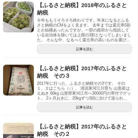
【ふるさと納税】2018年のふるさと
納税
今年ももうそろそろ終わりです。年末になるとふる
さと納税のCMをよく見ます。 去年までは還元率5割
とか結構あったんですが、一部の政府から抵抗して
いる自治体を除いては上限の3割となってしまいまし
た。 そんな中、なるべく還元率の高いものを選び...
記事を読む
【ふるさと納税】2017年のふるさと
納税 その３
2017年に行った、ふるさと納税その3です。 その
１、２はこちら（↓）。 清流寒河江川育ち 山形産は
えぬき 60kg 山形県寒河江市へ30000円の寄付でゲッ
ト。 2ヶ月おきに、20kgずつ3回に分けて送られ...
記事を読む
【ふるさと納税】2017年のふるさと
納税 その２