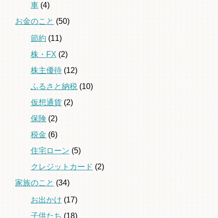
車
(4)
お金のこと
(50)
節約
(11)
株・FX
(2)
株主優待
(12)
ふるさと納税
(10)
仮想通貨
(2)
保険
(2)
税金
(6)
住宅ローン
(5)
クレジットカード
(2)
家族のこと
(34)
お出かけ
(17)
子供たち
(18)