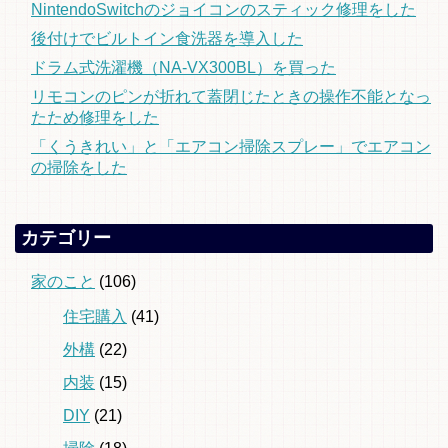
NintendoSwitchのジョイコンのスティック修理をした
後付けでビルトイン食洗器を導入した
ドラム式洗濯機（NA-VX300BL）を買った
リモコンのピンが折れて蓋閉じたときの操作不能となっ
たため修理をした
「くうきれい」と「エアコン掃除スプレー」でエアコン
の掃除をした
カテゴリー
家のこと
(106)
住宅購入
(41)
外構
(22)
内装
(15)
DIY
(21)