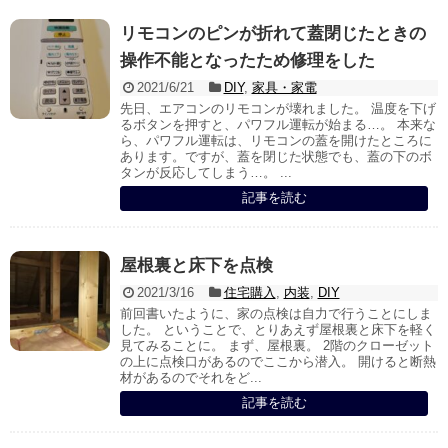
リモコンのピンが折れて蓋閉じたときの
操作不能となったため修理をした
2021/6/21
DIY
,
家具・家電
先日、エアコンのリモコンが壊れました。 温度を下げ
るボタンを押すと、パワフル運転が始まる…。 本来な
ら、パワフル運転は、リモコンの蓋を開けたところに
あります。ですが、蓋を閉じた状態でも、蓋の下のボ
タンが反応してしまう…。 ...
記事を読む
屋根裏と床下を点検
2021/3/16
住宅購入
,
内装
,
DIY
前回書いたように、家の点検は自力で行うことにしま
した。 ということで、とりあえず屋根裏と床下を軽く
見てみることに。 まず、屋根裏。 2階のクローゼット
の上に点検口があるのでここから潜入。 開けると断熱
材があるのでそれをど...
記事を読む