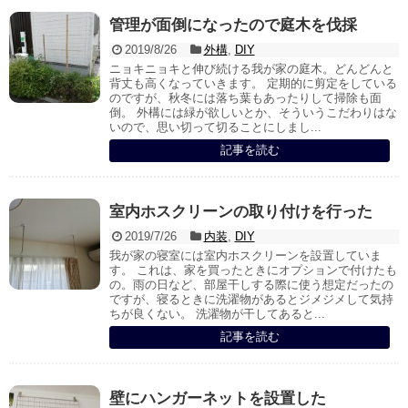
管理が面倒になったので庭木を伐採
2019/8/26
外構
,
DIY
ニョキニョキと伸び続ける我が家の庭木。どんどんと
背丈も高くなっていきます。 定期的に剪定をしている
のですが、秋冬には落ち葉もあったりして掃除も面
倒。 外構には緑が欲しいとか、そういうこだわりはな
いので、思い切って切ることにしまし...
記事を読む
室内ホスクリーンの取り付けを行った
2019/7/26
内装
,
DIY
我が家の寝室には室内ホスクリーンを設置していま
す。 これは、家を買ったときにオプションで付けたも
の。雨の日など、部屋干しする際に使う想定だったの
ですが、寝るときに洗濯物があるとジメジメして気持
ちが良くない。 洗濯物が干してあると...
記事を読む
壁にハンガーネットを設置した