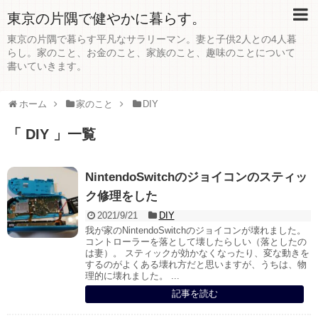
東京の片隅で健やかに暮らす。
東京の片隅で暮らす平凡なサラリーマン。妻と子供2人との4人暮
らし。家のこと、お金のこと、家族のこと、趣味のことについて
書いていきます。
ホーム
家のこと
DIY
「 DIY 」一覧
NintendoSwitchのジョイコンのスティッ
ク修理をした
2021/9/21
DIY
我が家のNintendoSwitchのジョイコンが壊れました。
コントローラーを落として壊したらしい（落としたの
は妻）。 スティックが効かなくなったり、変な動きを
するのがよくある壊れ方だと思いますが、うちは、物
理的に壊れました。 ...
記事を読む