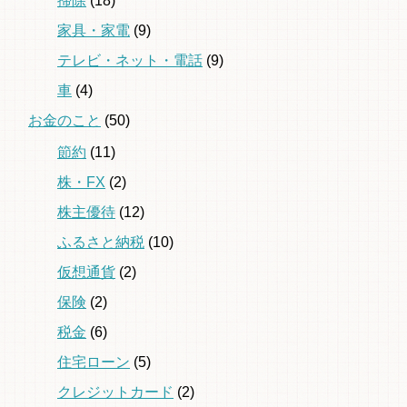
掃除
(18)
家具・家電
(9)
テレビ・ネット・電話
(9)
車
(4)
お金のこと
(50)
節約
(11)
株・FX
(2)
株主優待
(12)
ふるさと納税
(10)
仮想通貨
(2)
保険
(2)
税金
(6)
住宅ローン
(5)
クレジットカード
(2)