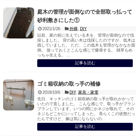
庭木の管理が面倒なので全部取っ払って
砂利敷きにした①
2021/1/26
外構
,
DIY
以前、家の前に生えている木を、管理が面倒なので伐
採しました。 背の高い木は伐採したのですが、低木は
残していました。 ただ、この低木も管理がなかなか面
倒。 放っておくとこんな感じで爆発する。 雑草もめ
っちゃ生える。 ...
記事を読む
ゴミ箱収納の取っ手の補修
2019/10/6
DIY
,
家具・家電
先日、キッチンのゴミ箱収納の取っ手が取れかかって
いたので直しました。 こんな感じで、取っ手がプラン
プランしています。いつの間にかネジが取れて、その
ネジもどこかにいってしまった。 長らくこの状態だっ
たんですけど、嫁は気にならないの...
記事を読む