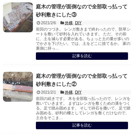
庭木の管理が面倒なので全部取っ払って
砂利敷きにした③
2021/2/6
外構
,
DIY
前回のつづき。 レンガ敷きまで終わったので、防草シ
ートを敷いて砂利を入れていきます。 ただ、その前
に、土を減らす必要がある。ちょっと土の量が多いの
でかさを下げたい。では、土をどこに捨てるか。 家の
裏側に持っ...
記事を読む
庭木の管理が面倒なので全部取っ払って
砂利敷きにした②
2021/2/1
外構
,
DIY
前回の続きです。 木を全部取っ払ったので、レンガを
敷いていきます。 まずはレンガを敷くための溝をつく
る。足で踏み固めます。 そして砕石を撒いて、足で踏
み固める。砂利の柵としてレンガを敷くだけなので、
土台をそこま...
記事を読む