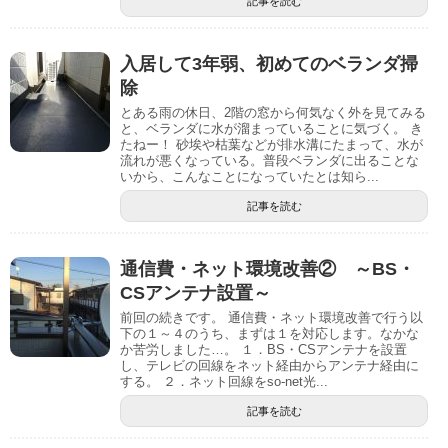
記事を読む
入居して3年弱、初めてのベランダ掃
除
とある雨の休日、2階の窓から何気なく外を見てみる
と、ベランダに水が溜まっていることに気づく。 き
たねー！ 砂埃や枯葉などが排水溝にたまって、水が
流れが悪くなっている。普段ベランダに出ることな
いから、こんなことになっていたとは知ら...
記事を読む
通信費・ネット環境改善② ～BS・
CSアンテナ設置～
前回の続きです。 通信費・ネット環境改善で行う以
下の１～４のうち、まずは１を対応します。なかな
か苦労しました…。 １．BS・CSアンテナを設置
し、テレビの回線をネット経由からアンテナ経由に
する。 ２．ネット回線をso-net光...
記事を読む