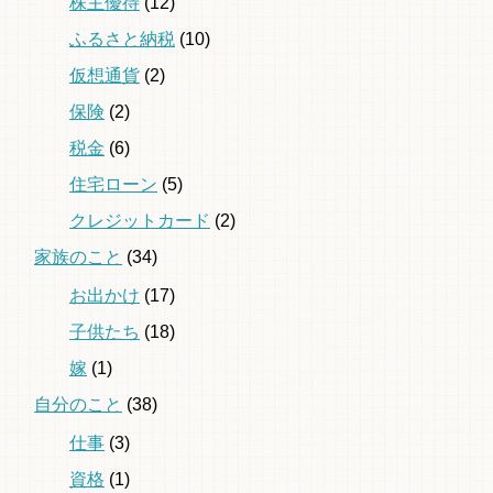
株主優待
(12)
ふるさと納税
(10)
仮想通貨
(2)
保険
(2)
税金
(6)
住宅ローン
(5)
クレジットカード
(2)
家族のこと
(34)
お出かけ
(17)
子供たち
(18)
嫁
(1)
自分のこと
(38)
仕事
(3)
資格
(1)