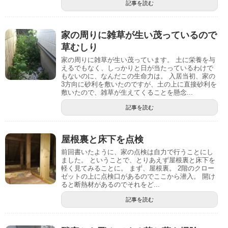
記事を読む
家の周りに雑草が生い茂っているので
草むしり
家の周りに雑草が生い茂っています。 土に栄養を与
えるでもなく、しっかりと日が当たっているわけで
もないのに、なんだこの生命力は。 入居当初、家の
3方向に砂利を敷いたのですが、土の上に直接砂利を
敷いたので、雑草が生えてくることを懸念...
記事を読む
屋根裏と床下を点検
前回書いたように、家の点検は自力で行うことにし
ました。 ということで、とりあえず屋根裏と床下を
軽く見てみることに。 まず、屋根裏。 2階のクロー
ゼットの上に点検口があるのでここから潜入。 開け
ると断熱材があるのでそれをど...
記事を読む