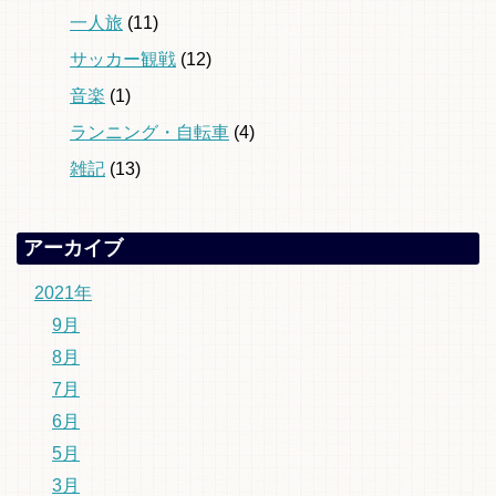
一人旅
(11)
サッカー観戦
(12)
音楽
(1)
ランニング・自転車
(4)
雑記
(13)
アーカイブ
2021年
9月
8月
7月
6月
5月
3月