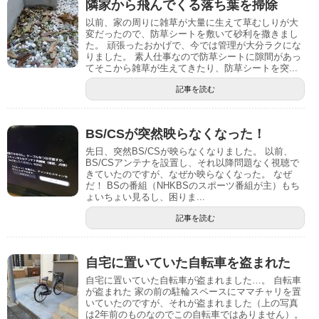
隣家から飛んでくる落ち葉を掃除
以前、家の周りに雑草が大量に生えて草むしりが大
変だったので、防草シートを敷いて砂利を撒きまし
た。 頑張ったおかげで、今では管理が大分ラクにな
りました。 素人仕事なので防草シートに隙間があっ
てそこから雑草が生えてきたり、防草シートを突...
記事を読む
BS/CSが突然映らなくなった！
先日、突然BS/CSが映らなくなりました。 以前、
BS/CSアンテナを設置し、それ以降問題なく視聴で
きていたのですが、なぜか映らなくなった。 なぜ
だ！ BSの番組（NHKBSのスポーツ番組が主）もち
ょいちょい見るし、困りま...
記事を読む
自宅に置いていた自転車を盗まれた
自宅に置いていた自転車が盗まれました…。 自転車
が盗まれた 家の前の駐輪スペースにママチャリを置
いていたのですが、それが盗まれました（上の写真
は2年前のものなのでこの自転車ではありません）。