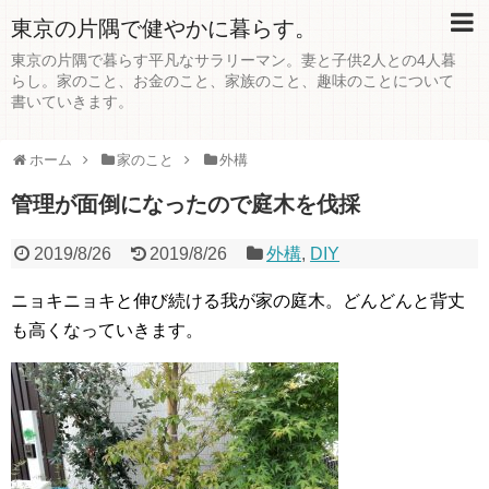
東京の片隅で健やかに暮らす。
東京の片隅で暮らす平凡なサラリーマン。妻と子供2人との4人暮
らし。家のこと、お金のこと、家族のこと、趣味のことについて
書いていきます。
ホーム
家のこと
外構
管理が面倒になったので庭木を伐採
2019/8/26
2019/8/26
外構
,
DIY
ニョキニョキと伸び続ける我が家の庭木。どんどんと背丈
も高くなっていきます。