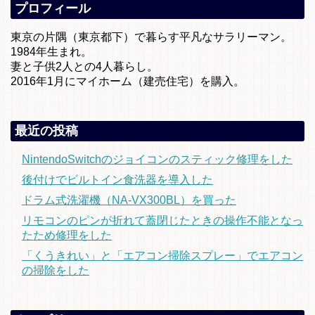
プロフィール
東京の片隅（東京都下）で暮らす平凡なサラリーマン。
1984年生まれ。
妻と子供2人との4人暮らし。
2016年1月にマイホーム（建売住宅）を購入。
最近の投稿
NintendoSwitchのジョイコンのスティック修理をした
後付けでビルトイン食洗器を導入した
ドラム式洗濯機（NA-VX300BL）を買った
リモコンのピンが折れて蓋閉じたときの操作不能となっ
たため修理をした
「くうきれい」と「エアコン掃除スプレー」でエアコン
の掃除をした