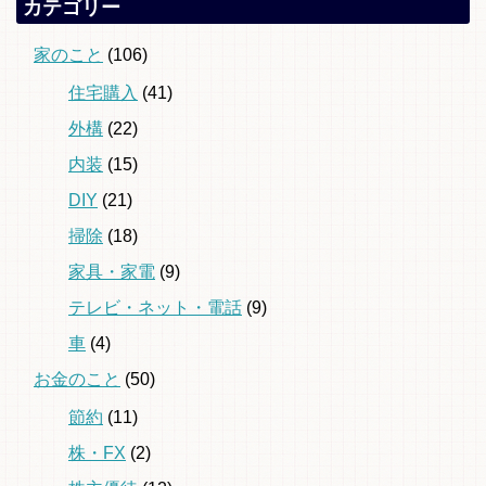
カテゴリー
家のこと
(106)
住宅購入
(41)
外構
(22)
内装
(15)
DIY
(21)
掃除
(18)
家具・家電
(9)
テレビ・ネット・電話
(9)
車
(4)
お金のこと
(50)
節約
(11)
株・FX
(2)