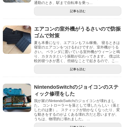
通勤のとき、駅まで自転車を乗っ...
記事を読む
エアコンの室外機がうるさいので防振
ゴムで対策
夏も本番になり、エアコンもフル稼働。 寝るときは
寝室のエアコンをつけるわけですが、室外機がうる
さい。 ベランダに置いている室外機がウィーンと鳴
り、カタカタという振動が伝わってきます。 僕は比
較的寝つきが悪く、些細なことで起きるので、こ...
記事を読む
NintendoSwitchのジョイコンのステ
ィック修理をした
我が家のNintendoSwitchのジョイコンが壊れまし
た。 コントローラーを落として壊したらしい（落と
したのは妻）。 スティックが効かなくなったり、変
な動きをするのがよくある壊れ方だと思いますが、
うちは、物理的に壊れました。 ...