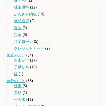
株・FX
(2)
株主優待
(12)
ふるさと納税
(10)
仮想通貨
(2)
保険
(2)
税金
(6)
住宅ローン
(5)
クレジットカード
(2)
家族のこと
(34)
お出かけ
(17)
子供たち
(18)
嫁
(1)
自分のこと
(38)
仕事
(3)
資格
(1)
一人旅
(11)