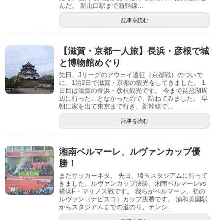
んだ。 新山口駅まで新幹線...
記事を読む
【滋賀・京都一人旅】長浜・彦根で城
と博物館めぐり
先日、Jリーグのアウェイ遠征（京都戦）のついで
に、1泊2日で滋賀・京都の観光をしてきました。 1
日目は滋賀の長浜・彦根観光です。 今まで琵琶湖周
辺に行ったことなかったので、訪ねてみました。 早
朝に家を出て東京まで行き、新幹線で...
記事を読む
湘南ベルマーレ、ルヴァンカップ優
勝！
またサッカーネタ。 先日、埼玉スタジアムに行って
きました。ルヴァンカップ決勝、湘南ベルマーレvs
横浜F・マリノス戦です。 我らがベルマーレ、初の
ルヴァン（ナビスコ）カップ決勝です。 浦和美園駅
からスタジアムまでの道のり。テンシ...