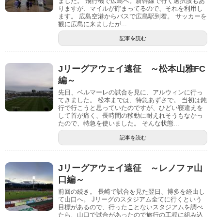
ました。 飛行機で広島へ。新幹線で行く選択肢もあ
りますが、マイルが貯まってるので、それを利用し
ます。 広島空港からバスで広島駅到着。 サッカーを
観に広島に来ましたが...
記事を読む
Jリーグアウェイ遠征 ～松本山雅FC
編～
先日、ベルマーレの試合を見に、アルウィンに行っ
てきました。 松本までは、特急あずさで。 当初は鈍
行で行こうと思っていたのですが、ひどい寝違えを
して首が痛く、長時間の移動に耐えれそうもなかっ
たので、特急を使いました。 そんな状態...
記事を読む
Jリーグアウェイ遠征 ～レノファ山
口編～
前回の続き。 長崎で試合を見た翌日、博多を経由し
て山口へ。 Jリーグのスタジアム全てに行くという
目標があるので、行ったことないスタジアムを調べ
たら、山口で試合があったので旅行の工程に組み込