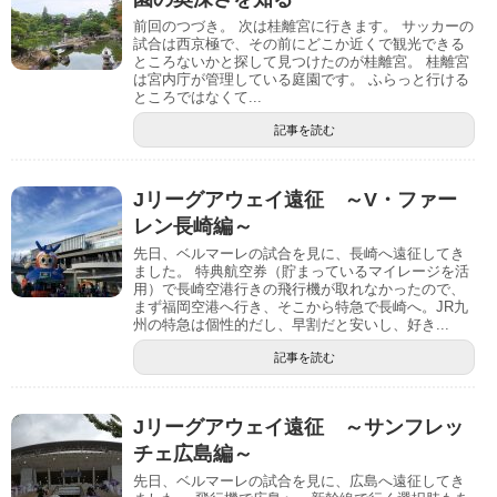
前回のつづき。 次は桂離宮に行きます。 サッカーの
試合は西京極で、その前にどこか近くで観光できる
ところないかと探して見つけたのが桂離宮。 桂離宮
は宮内庁が管理している庭園です。 ふらっと行ける
ところではなくて...
記事を読む
Jリーグアウェイ遠征 ～V・ファー
レン長崎編～
先日、ベルマーレの試合を見に、長崎へ遠征してき
ました。 特典航空券（貯まっているマイレージを活
用）で長崎空港行きの飛行機が取れなかったので、
まず福岡空港へ行き、そこから特急で長崎へ。JR九
州の特急は個性的だし、早割だと安いし、好き...
記事を読む
Jリーグアウェイ遠征 ～サンフレッ
チェ広島編～
先日、ベルマーレの試合を見に、広島へ遠征してき