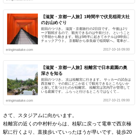
【滋賀・京都一人旅】1時間半で伏見稲荷大社
のお山めぐり
前回のつづき。 滋賀・京都旅行の2日目です。 午後はJリ
ーグ観戦するので、観光できるのは午前だけ。 ということ
で早朝から動きます。朝は5時半に起きてホテルは6時頃に
チェックアウト。 京都駅から奈良線で稲荷駅へ。電車が...
2017-10-16 09:00
eringimaitake.com
【滋賀・京都一人旅】桂離宮で日本庭園の奥
深さを知る
前回のつづき。 次は桂離宮に行きます。 サッカーの試合は
西京極で、その前にどこか近くで観光できるところないか
と探して見つけたのが桂離宮。 桂離宮は宮内庁が管理して
いる庭園です。 ふらっと行けるところではなくて...
2017-10-21 09:00
eringimaitake.com
さて、スタジアムに向かいます。
桂離宮の近くの中村軒からは、桂駅に戻って電車で西京極
駅に行くより、直接歩いていったほうが早いです。徒歩20