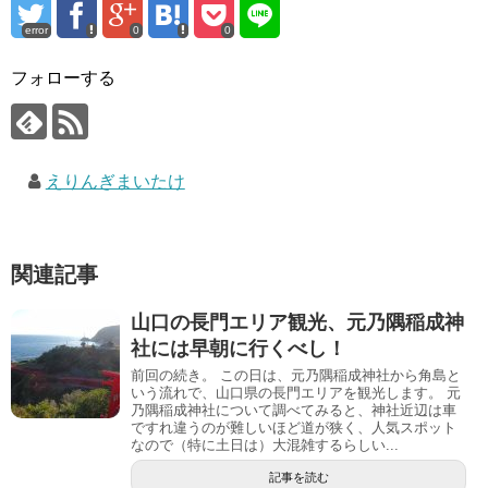
error
0
0
フォローする
えりんぎまいたけ
関連記事
山口の長門エリア観光、元乃隅稲成神
社には早朝に行くべし！
前回の続き。 この日は、元乃隅稲成神社から角島と
いう流れで、山口県の長門エリアを観光します。 元
乃隅稲成神社について調べてみると、神社近辺は車
ですれ違うのが難しいほど道が狭く、人気スポット
なので（特に土日は）大混雑するらしい...
記事を読む