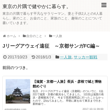
東京の片隅で健やかに暮らす。
東京の片隅で暮らす平凡なサラリーマン。妻と子供2人との4人暮
らし。家のこと、お金のこと、家族のこと、趣味のことについて
書いていきます。
ホーム
自分のこと
一人旅
Jリーグアウェイ遠征 ～京都サンガFC編～
2017/10/23
2018/1/3
一人旅
,
サッカー観戦
前回のつづき。
【滋賀・京都一人旅】長浜・彦根で城と博物
館めぐり
先日、Jリーグのアウェイ遠征（京都戦）のついでに、1泊
2日で滋賀・京都の観光をしてきました。 1日目は滋賀の長
浜・彦根観光です。 今まで琵琶湖周辺に行ったことなかっ
たので、訪ねてみました。 早朝に家を出て東京まで行き、
新幹線で...
2017-10-11 09:00
eringimaitake.com