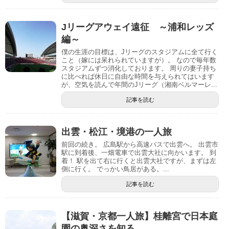
Jリーグアウェイ遠征 ～浦和レッズ
編～
僕の生涯の目標は、Jリーグのスタジアムに全て行く
こと（嫁には呆れられていますが）。 なので毎年数
スタジアムずつ消化しております。 周りの妻子持ち
に比べれば休日に自由な時間を与えられてはいます
が、空気を読んで年間のJリーグ（湘南ベルマーレ...
記事を読む
出雲・松江・境港の一人旅
前回の続き。 広島駅から高速バスで出雲へ。 出雲市
駅に到着後、一畑電車で出雲大社に向かいます。 到
着！ 駅を出て右に行くと出雲大社ですが、まずは左
側に行く。 でっかい鳥居がある。...
記事を読む
【滋賀・京都一人旅】桂離宮で日本庭
園の奥深さを知る