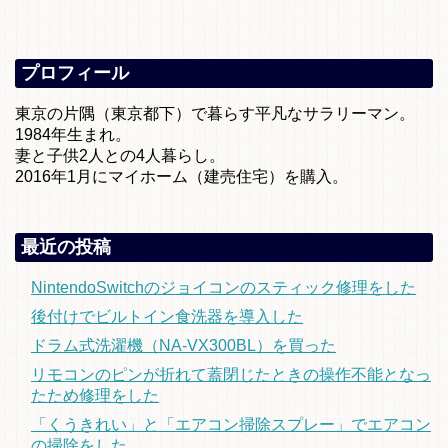
プロフィール
東京の片隅（東京都下）で暮らす平凡なサラリーマン。
1984年生まれ。
妻と子供2人との4人暮らし。
2016年1月にマイホーム（建売住宅）を購入。
最近の投稿
NintendoSwitchのジョイコンのスティック修理をした
後付けでビルトイン食洗器を導入した
ドラム式洗濯機（NA-VX300BL）を買った
リモコンのピンが折れて蓋閉じたときの操作不能となっ
たため修理をした
「くうきれい」と「エアコン掃除スプレー」でエアコン
の掃除をした